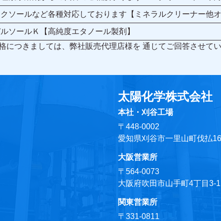
エクソールなど各種対応しております【ミネラルクリーナー他
デルソールＫ【高純度エタノール製剤】
価格につきましては、弊社販売代理店様を 通じてご回答させて
太陽化学株式会社
本社・刈谷工場
〒448-0002
愛知県刈谷市一里山町伐払1
大阪営業所
〒564-0073
大阪府吹田市山手町4丁目3-11
関東営業所
〒331-0811