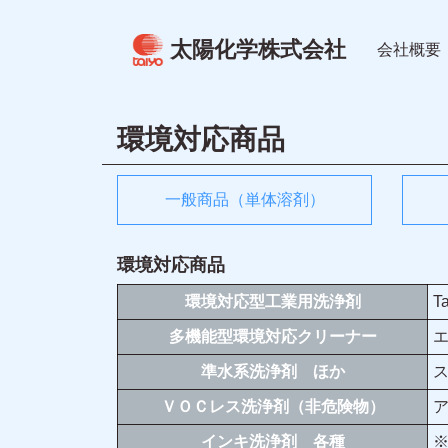
太陽化学株式会社
会社概要
環境対応商品
一般商品（単体溶剤）
環境対応商品
環境対応型工業用洗浄剤
T
多機能型環境対応クリーナー
準水系洗浄剤 ほか
ＶＯＣレス洗浄剤（非危険物）
インキ洗浄剤 各種